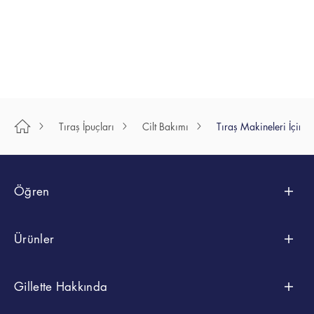
MAKALEYİ
kullanarak
OKUYUN
yüzünüz...
MAKALEYİ
OKUYUN
Tıraş İpuçları
Cilt Bakımı
Tıraş Makineleri İçin 
Öğren
Şekillendirme
Ürünler
Tıraş Olma İpuçları
Koleksiyonlara Göre
Gillette Hakkında
Vücut Tıraşı Ve Şekillendirme
SkinGuard