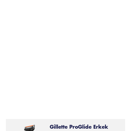
ProGlide
ve ProShield tıraş makinelerimizde başlığın
orta kısmında, bıçakları birbirinden en iyi mesafede
tutmaya yarayan bir bıçak sabitleyiciye sahiptir. Bu da
tıraşın konforunu artırır.
Gillette ProGlide Erkek