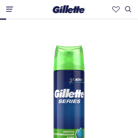
GENEL BILGI
ÖZELLİKLER
YORUMLAR