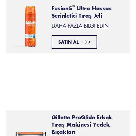
Fusion5
Ultra Hassas
™
Serinletici Tıraş Jeli
DAHA FAZLA BILGI EDIN
SATIN AL
Hafif, nazik hareketlerle tıraş olun
İPUCU 6:
Tıraş bıçağı başlığınızı Gillette STYLER'ınıza takarak,
hafif ve nazik dokunuşlarla yakın bir tıraş olun. Tüm
Fusion5 yedek bıçakları
STYLER ile uyumludur.
Gillette ProGlide Erkek
Tıraş Makinesi Yedek
Bıçakları