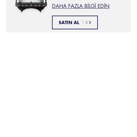
DAHA FAZLA BILGI EDIN
SATIN AL
Bıçaklarınızı sık sık durulayın
İPUCU 7:
Tıraş sırasında bıçaklarınızı sık sık durulamak, kılların
ve tıraş kreminin bıçak kenarlarında ve kartuşta
birikmesini engellemeye yardımcı olur ve tıraş
makineniz en iyi performansı sunar.
Hassas kenar düzeltici ıle kenarları
İPUCU 8:
belirleme
Tüm
Fusion5 tıraş makinelerinin
arka tarafında hassas
bir bıçak bulunur; keçi sakalı stilini keskinleştirmek ve
belirgin kenarlar yaratmak için bu bıçağı kullanın.