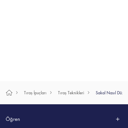
Gillette onaylı bu
olsun, aşağıdaki
çıkmayı
15 sakal tarzı ile
ipuçları en iyi
öğrenin
oy...
tıraş deneyimi...
Birçok erkek
MAKALEYİ
MAKALEYİ
tıraş oldukt
OKUYUN
OKUYUN
sonra ciltte t
yaşayabilirk
bazı erkekl..
MAKALEYİ
OKUYUN
Tıraş İpuçları
Tıraş Teknikleri
Sakal Nasıl Düzelti
Öğren