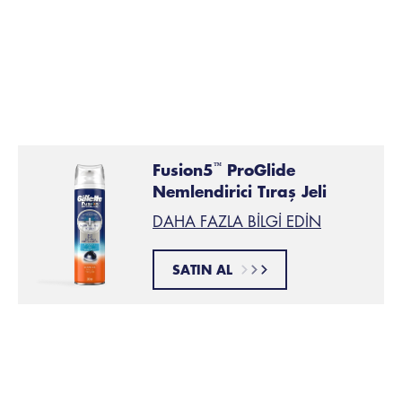
Sakalınızı yumuşak ve sağlıklı tutmak için sakal yağı
kullanın.
Bu hafif yağlar sakal kıllarınızdaki ve
cildinizdeki nemin tutulmasını sağlar ve söz dinlemeyen
sakallar ve bıyıkları yatıştırır.
Fusion5
ProGlide
™
Nemlendirici Tıraş Jeli
DAHA FAZLA BILGI EDIN
SATIN AL
Bu makale yararlı oldu mu?