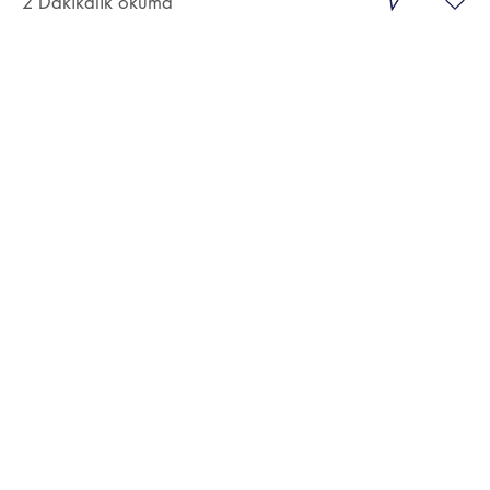
2 Dakikalık okuma
Birinci Adim