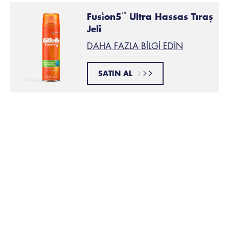
Fusi̇on5
Ultra Hassas Tıraş
™
Jeli
DAHA FAZLA BILGI EDIN
SATIN AL
Bu makale yararlı oldu mu?
İlgili Ürünler